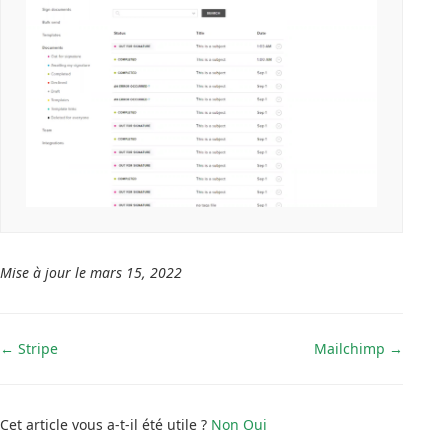
Mise à jour le mars 15, 2022
Navigation
← Stripe
Mailchimp →
de
doc
Cet article vous a-t-il été utile ?
Non
Oui