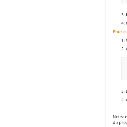
3.
4.
Pour c
1.
2.
3.
4.
Notez q
du prop