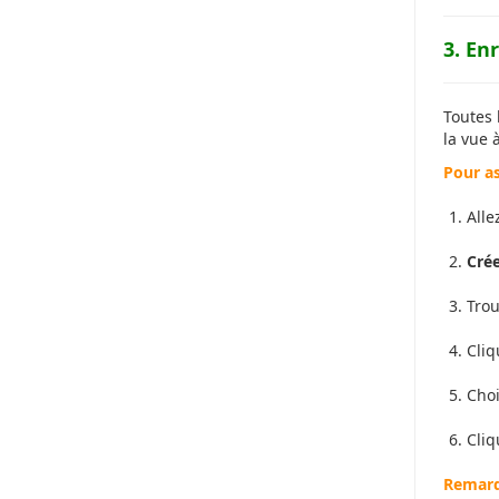
3. Enr
Toutes 
la vue 
Pour a
Alle
Crée
Tro
Cliq
Choi
Cli
Remarq