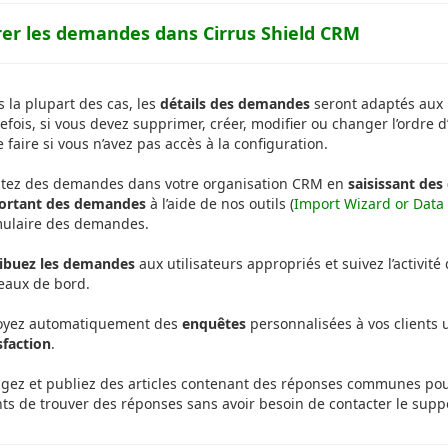
rer les demandes dans Cirrus Shield CRM
 la plupart des cas, les
détails des demandes
seront adaptés aux p
efois, si vous devez supprimer, créer, modifier ou changer l’ordr
e faire si vous n’avez pas accès à la configuration.
utez des demandes dans votre organisation CRM en
saisissant de
ortant des demandes
à l’aide de nos outils (
Import Wizard or Dat
mulaire des demandes.
ribuez les demandes
aux utilisateurs appropriés et suivez l’activit
eaux de bord.
oyez automatiquement des
enquêtes
personnalisées à vos clients u
sfaction
.
gez et publiez des articles contenant des réponses communes pour
nts de trouver des réponses sans avoir besoin de contacter le supp