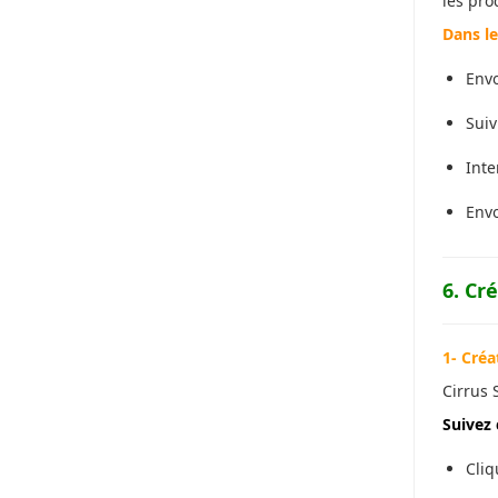
les pro
Dans le
Env
Suiv
Inte
Envo
6. Cr
1- Créa
Cirrus 
Suivez 
Cliq