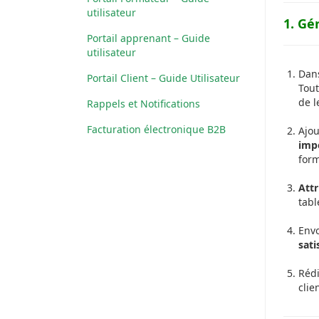
utilisateur
1. Gé
Portail apprenant – Guide
utilisateur
Dans
Portail Client – Guide Utilisateur
Tout
de l
Rappels et Notifications
Facturation électronique B2B
Ajo
imp
for
Att
tabl
Env
sati
Rédi
clie