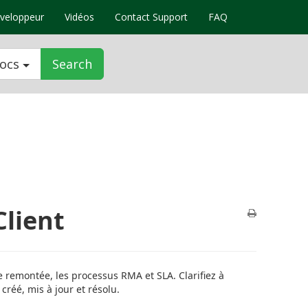
veloppeur
Vidéos
Contact Support
FAQ
docs
Search
Client
remontée, les processus RMA et SLA. Clarifiez à
créé, mis à jour et résolu.