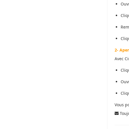
Ouv
Cliq
Rem
Cli
2- A
p
er
Avec Ci
Cliq
Ouv
Cliq
Vous po
Touj