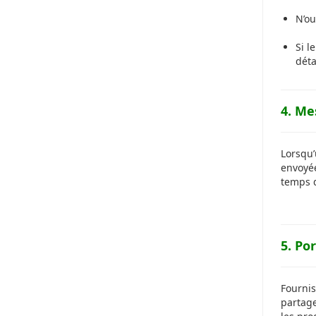
N’ou
Si l
déta
4. Me
Lorsqu’
envoyée
temps d
5. Por
Fournis
partage