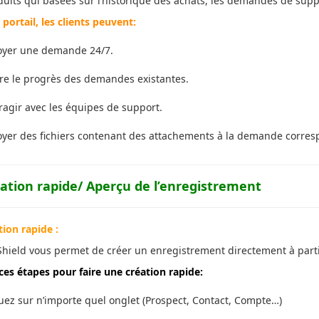
duits qui basées sur l’historique des achats, les demandes de suppo
 portail, les clients peuvent:
oyer une demande 24/7.
re le progrès des demandes existantes.
ragir avec les équipes de support.
yer des fichiers contenant des attachements à la demande corres
éation rapide/ Aper
çu de l’enregistrement
tion rapide :
Shield vous permet de créer un enregistrement directement à partir 
ces étapes pour faire une création rapide:
uez sur n’importe quel onglet
(Prospect, Contact, Compte…)