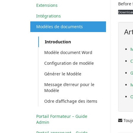
Before 
Extensions
Download
Intégrations
Modèles de documents
Ar
Introduction
M
Modèle document Word
C
Configuration de modèle
G
Générer le Modèle
Message d’erreur pour le
M
Modèle
O
Odre d’affichage des items
Portail Formateur – Guide
Touj
Admin
Portail apprenant – Guide