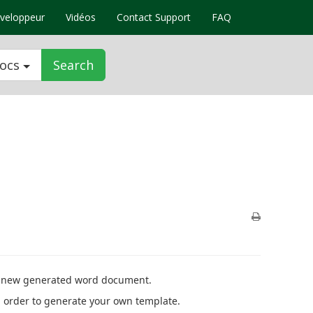
veloppeur
Vidéos
Contact Support
FAQ
docs
Search
o a new generated word document.
in order to generate your own template.