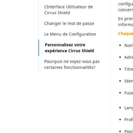
configu
L’Interface Utilisateur de
concer
Cirrus Shield
En prem
Changer le mot de passe
informa
Chaque
Le Menu de Configuration
Personnalisez votre
Nom 
expérience Cirrus Shield
Adre
Pourquoi ne voyez-vous pas
certaines fonctionnalités?
Titr
Iden
Fuse
Lan
Profi
Posi