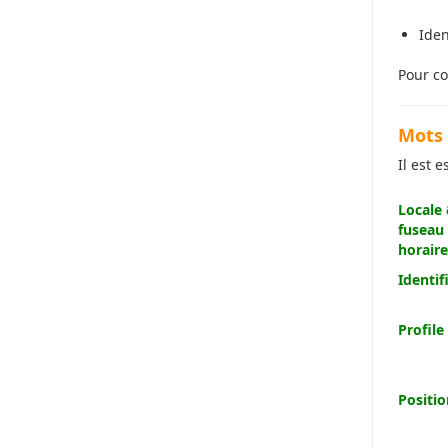
Iden
Pour co
Mots 
Il est 
Locale
fuseau
horaire
Identif
Profile
Positio