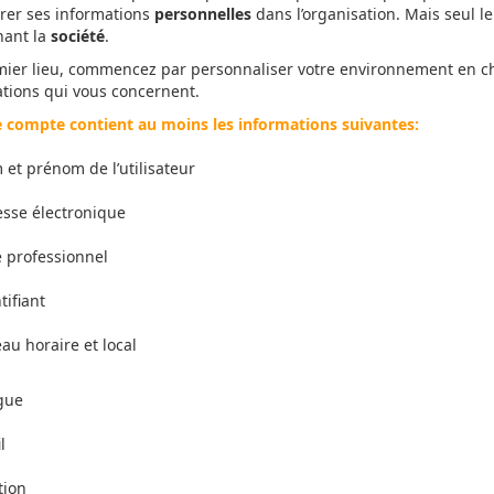
rer ses informations
personnelles
dans l’organisation. Mais seul l
nant la
société
.
ier lieu, commencez par personnaliser votre environnement en choi
tions qui vous concernent.
 compte contient au moins les informations suivantes:
et prénom de l’utilisateur
sse électronique
e professionnel
tifiant
au horaire et local
gue
l
tion