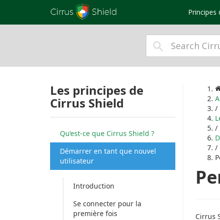
Principes 
Les principes de
A
Cirrus Shield
/
L
/
Qu’est-ce que Cirrus Shield ?
D
/
Démarrer en tant que nouvel
P
utilisateur
Pe
Introduction
Se connecter pour la
première fois
Cirrus 