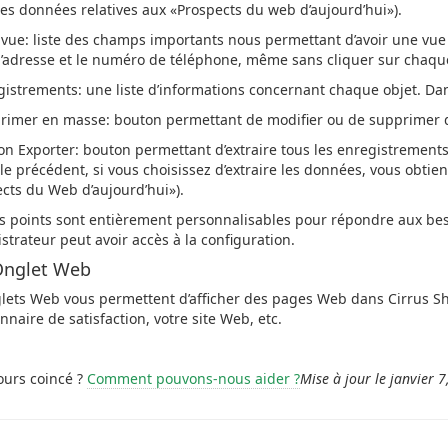
les données relatives aux «Prospects du web d’aujourd’hui»).
e vue: liste des champs importants nous permettant d’avoir une vue 
 l’adresse et le numéro de téléphone, même sans cliquer sur chaqu
gistrements: u
ne liste d’informations concernant chaque objet. Dan
rimer en masse: bouton permettant de modifier ou de supprimer d
on Exporter: bouton permettant d’extraire tous les enregistrements 
le précédent, si vous choisissez d’extraire les données, vous obtien
cts du Web d’aujourd’hui»).
s points sont entièrement personnalisables pour répondre aux beso
istrateur peut avoir accès à la configuration.
nglet Web
lets Web vous permettent d’afficher des pages Web dans Cirrus Sh
nnaire de satisfaction, votre site Web, etc.
ours coincé ?
Comment pouvons-nous aider ?
Mise à jour le janvier 