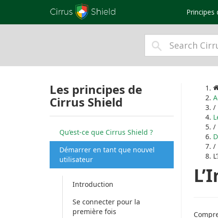
Principes 
Les principes de
A
Cirrus Shield
/
L
/
Qu’est-ce que Cirrus Shield ?
D
/
Démarrer en tant que nouvel
L
utilisateur
L’
Introduction
Se connecter pour la
première fois
Compren