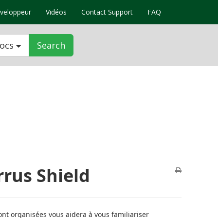
veloppeur
Vidéos
Contact Support
FAQ
docs
Search
rrus Shield
nt organisées vous aidera à vous familiariser