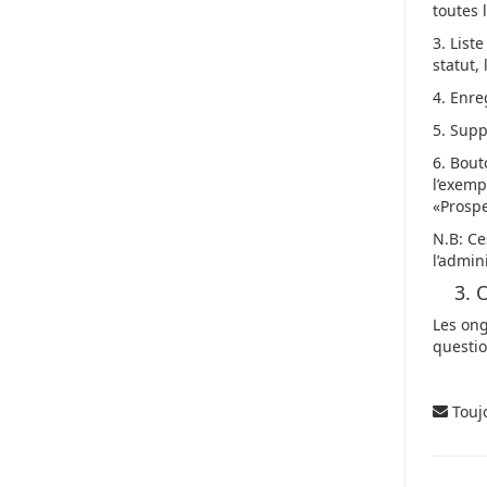
toutes 
3. List
statut,
4. Enre
5. Supp
6. Bout
l’exemp
«Prospe
N.B: Ce
l’admin
3. O
Les ong
questio
Touj