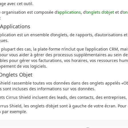
ge avec cet outil.
 organisation est composée d’
applications
, d’
onglets d’objet
et d’
on
:
 Applications
lication est un ensemble d’onglets, de rapports, d’autorisations e
ques.
 plupart des cas, la plate-forme n’inclut que l’application CRM, ma
pour vous aider à gérer des processus supplémentaires au sein de 
bles pour gérer vos facturations, vos horaires, vos ressources hu
pement de vos logiciels.
nglets Objet
Shield rassemble toutes vos données dans des onglets appelés «O
s sont incluses des informations sur vos données.
ets Cirrus Shield incluent des leads, des contacts, des entreprises
rrus Shield, les onglets d’objet sont à gauche de votre écran. Pour 
» par exemple.