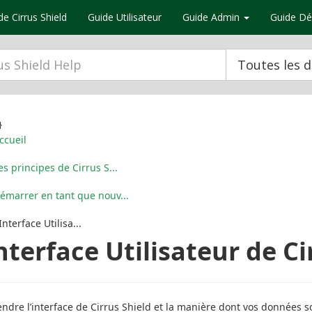
de Cirrus Shield
Guide Utilisateur
Guide Admin
Guide Dé
Toutes les 
ccueil
es principes de Cirrus S...
émarrer en tant que nouv...
’Interface Utilisa...
Interface Utilisateur de Ci
dre l’interface de Cirrus Shield et la manière dont vos données so