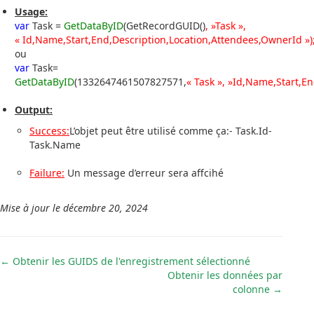
Usage:
var
Task =
GetDataByID
(GetRecordGUID()
, »Task »,
« Id,Name,Start,End,Description,Location,Attendees,OwnerId »)
ou
var
Task=
GetDataByID
(1332647461507827571,
« Task », »Id,Name,Start,E
Output:
Success:
L’objet peut être utilisé comme ça:- Task.Id-
Task.Name
Failure:
Un message d’erreur sera affcihé
Mise à jour le décembre 20, 2024
Navigation
← Obtenir les GUIDS de l'enregistrement sélectionné
Obtenir les données par
de
colonne →
doc