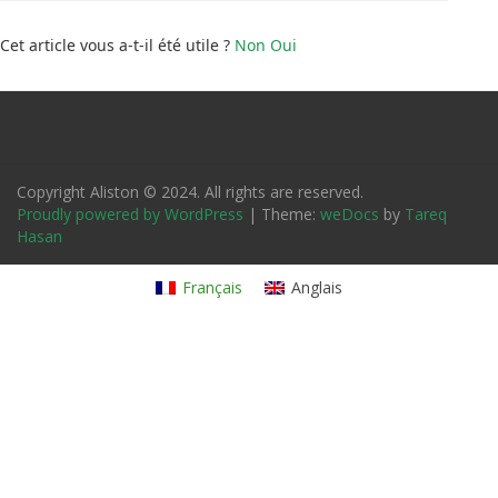
Cet article vous a-t-il été utile ?
Non
Oui
Copyright Aliston © 2024. All rights are reserved.
Proudly powered by WordPress
|
Theme:
weDocs
by
Tareq
Hasan
Français
Anglais