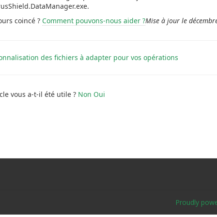
rusShield.DataManager.exe.
ours coincé ?
Comment pouvons-nous aider ?
Mise à jour le décembr
gation
nnalisation des fichiers à adapter pour vos opérations
cle vous a-t-il été utile ?
Non
Oui
Proudly pow